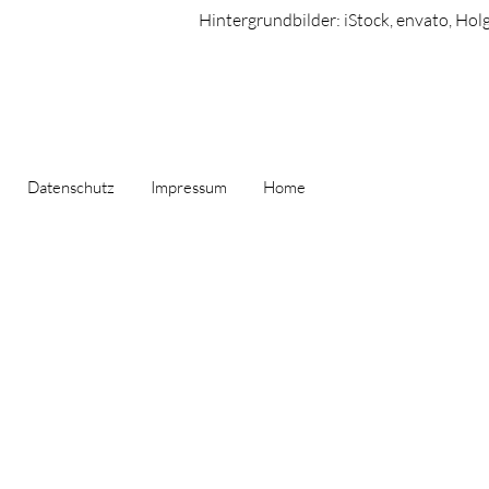
Hintergrundbilder: iStock, envato, Hol
GB
Datenschutz
Impressum
Home